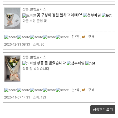
클림트키스
꽃 구성이 정말 알차고 예뻐요!
아들 초딩 졸업 꽃...
진*천 ,
구매
2025-12-31 08:33
조회:
90
클림트키스
상품 잘 받았습니다
상품 잘 받았습니다...
손*식 ,
구매
2025-11-07 14:31
조회:
183
상품후기
쓰기