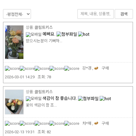
검색
클림트키스
예뻐요.
받으시는분이 기뻐하...
강*경 ,
구매
2026-03-01 14:29
조회:
78
클림트키스
색감이 참 좋습니다.
꽃의 색감이 참 조...
차*재 ,
구매
2026-02-13 19:31
조회:
82