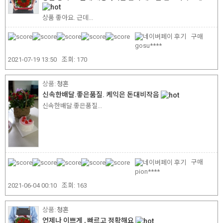
상품 좋아요. 근데...
구매
gosu****
2021-07-19 13:50
조회:
170
청혼
신속한배달.좋은품질. 케익은 돈대비작음
신속한배달.좋은품질...
구매
pion****
2021-06-04 00:10
조회:
163
청혼
언제나 이쁘게 , 빠르고 정확해요