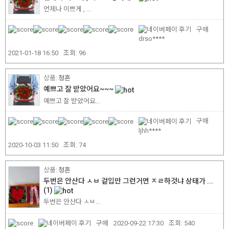
언제나 이쁘게 , ...
구매
drso****
2021-01-18 16:50
조회:
96
청혼
예쁘고 잘 받았어요~~~
예쁘고 잘 받았어요...
구매
ljhh****
2020-10-03 11:50
조회:
74
청혼
두번은 안산다 ㅅㅂ 겉입만 그런거면 ㅈㄹ하것냐 상태가 ...
(1)
두번은 안산다 ㅅㅂ...
구매
2020-09-22 17:30
조회:
540