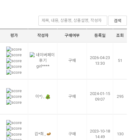
검색
평가
작성자
구매여부
등록일
조회
2026-04-23
구매
51
13:30
girl****
2024-01-15
이*) ,
구매
295
09:07
2023-10-18
김*희 ,
구매
130
14:49