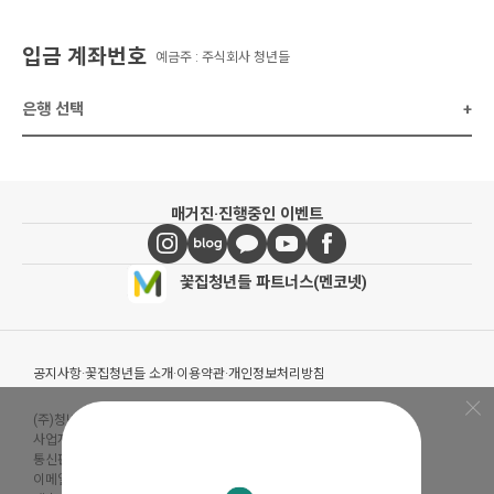
입금 계좌번호
예금주 : 주식회사 청년들
은행 선택
+
매거진
·
진행중인 이벤트
꽃집청년들 파트너스(멘코넷)
공지사항
·
꽃집청년들 소개
·
이용약관
·
개인정보처리방침
(주)청년들
|
대표이사 : 최고봉
사업자등록번호 : 105-88-00491
통신판매신고번호 : 2019-서울금천-0909
이메일 :
admin@mencoz.com