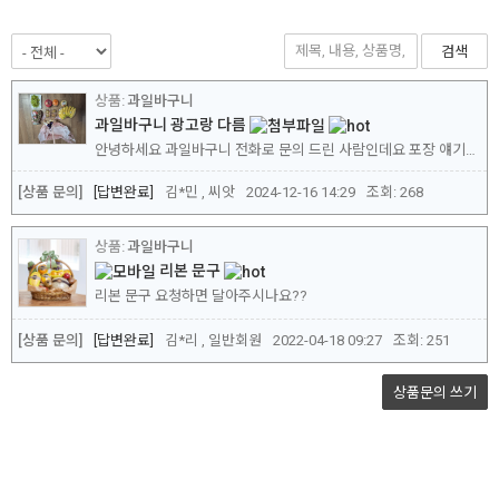
검색
과일바구니
과일바구니 광고랑 다름
안녕하세요 과일바구니 전화로 문의 드린 사람인데요 포장 얘기만 하시면서 포장이 미흡했던건 사실이니까 만원을 적립급으로 주신다고 하셨잖아요 아무리 생각해도 이건 허위광고라는 생각이 들어 여기에 남깁니다. 계절꽃,포장지 등이 달라질 수 있다는 문장 하나로 정말 이 구성품으로 99,000원에 파신건가요?? 고객센터에서 전화받는 분은 그냥 하라는대로 하시는 것 같...
[상품 문의]
답변완료
김*민 , 씨앗
2024-12-16 14:29
조회:
268
과일바구니
리본 문구
리본 문구 요청하면 달아주시나요??
[상품 문의]
답변완료
김*리 , 일반회원
2022-04-18 09:27
조회:
251
상품문의
쓰기