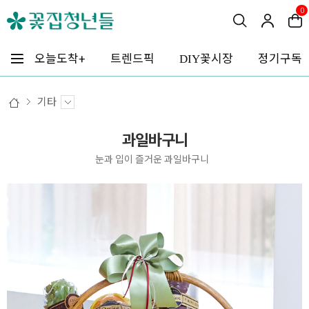
0
꽃시장
오늘도착+
트렌드픽
정기구독
DIY
기타
과일바구니
눈과 입이 즐거운 과일바구니