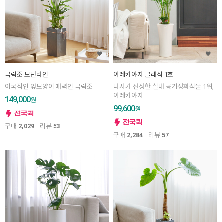
극락조 모던라인
아레카야자 클래식 1호
이국적인 잎모양이 매력인 극락조
나사가 선정한 실내 공기정화식물 1위,
아레카야자
149,000
원
99,600
원
구매
2,029
리뷰
53
구매
2,284
리뷰
57