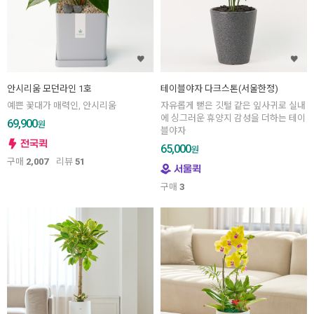
안시리움 모던라인 1호
테이블야자 다크스톤(서울한정)
예쁜 꽃대가 매력인, 안시리움
자유롭게 뻗은 깃털 같은 잎사귀로 실내
에 싱그러운 휴양지 감성을 더하는 테이
69,900
원
블야자
65,000
원
구매
2,007
리뷰
51
구매
3