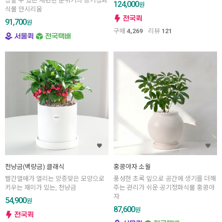
상할 수 있는 세련된 분위기의 공기정화
124,000
원
식물 안시리움
91,700
원
구매
4,269
리뷰
121
천냥금(백량금) 클래식
홍콩야자 소월
빨간열매가 열리는 앙증맞은 모양으로
풍성한 초록 잎으로 공간에 생기를 더해
키우는 재미가 있는, 천냥금
주는 관리가 쉬운 공기정화식물 홍콩야
자
54,900
원
87,600
원