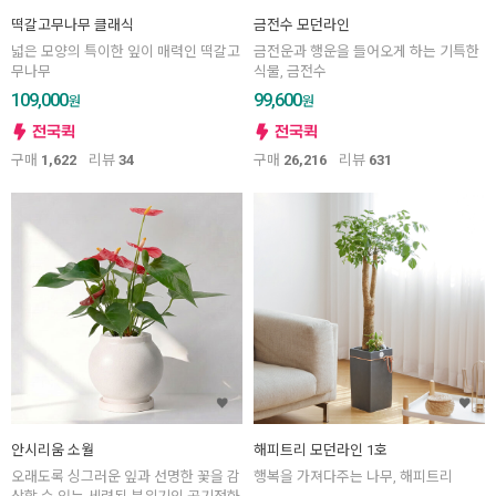
떡갈고무나무 클래식
금전수 모던라인
넓은 모양의 특이한 잎이 매력인 떡갈고
금전운과 행운을 들어오게 하는 기특한
무나무
식물, 금전수
109,000
99,600
원
원
구매
1,622
리뷰
34
구매
26,216
리뷰
631
안시리움 소월
해피트리 모던라인 1호
오래도록 싱그러운 잎과 선명한 꽃을 감
행복을 가져다주는 나무, 해피트리