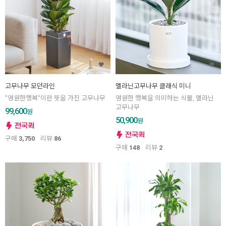
고무나무 모던라인
멜라닌고무나무 클래식 미니
"영원한행복"이란 뜻을 가진 고무나무
영원한 행복을 의미하는 식물, 멜라닌
고무나무
99,600
원
50,900
원
구매
3,750
리뷰
86
구매
148
리뷰
2