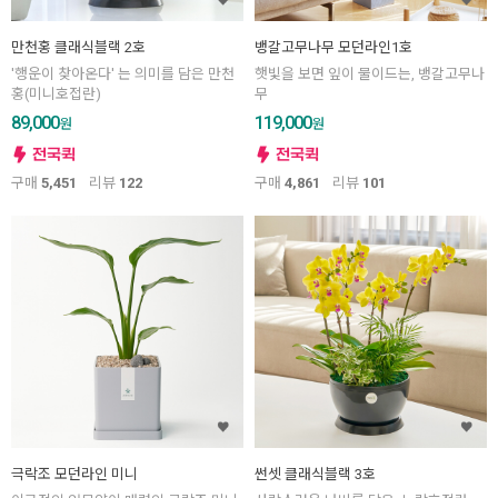
만천홍 클래식블랙 2호
뱅갈고무나무 모던라인1호
'행운이 찾아온다' 는 의미를 담은 만천
햇빛을 보면 잎이 물이드는, 뱅갈고무나
홍(미니호접란)
무
89,000
119,000
원
원
구매
5,451
리뷰
122
구매
4,861
리뷰
101
극락조 모던라인 미니
썬셋 클래식블랙 3호