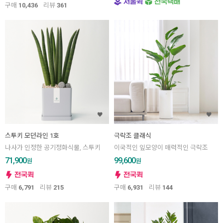
구매
10,436
리뷰
361
스투키 모던라인 1호
극락조 클래식
나사가 인정한 공기정화식물, 스투키
이국적인 잎모양이 매력적인 극락조
71,900
99,600
원
원
구매
6,791
리뷰
215
구매
6,931
리뷰
144