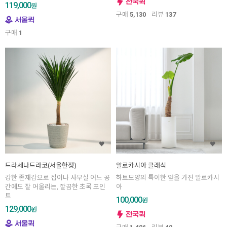
119,000
원
구매
5,130
리뷰
137
구매
1
드라세나드라코(서울한정)
알로카시아 클래식
강한 존재감으로 집이나 사무실 어느 공
하트모양의 특이한 잎을 가진 알로카시
간에도 잘 어울리는, 깔끔한 초록 포인
아
트
100,000
원
129,000
원