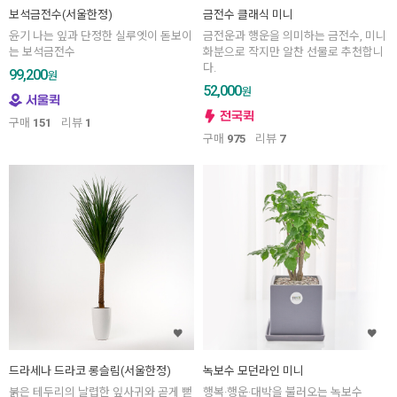
보석금전수(서울한정)
금전수 클래식 미니
윤기 나는 잎과 단정한 실루엣이 돋보이
금전운과 행운을 의미하는 금전수, 미니
는 보석금전수
화분으로 작지만 알찬 선물로 추천합니
다.
99,200
원
52,000
원
구매
151
리뷰
1
구매
975
리뷰
7
드라세나 드라코 롱슬림(서울한정)
녹보수 모던라인 미니
붉은 테두리의 날렵한 잎사귀와 곧게 뻗
행복·행운·대박을 불러오는 녹보수