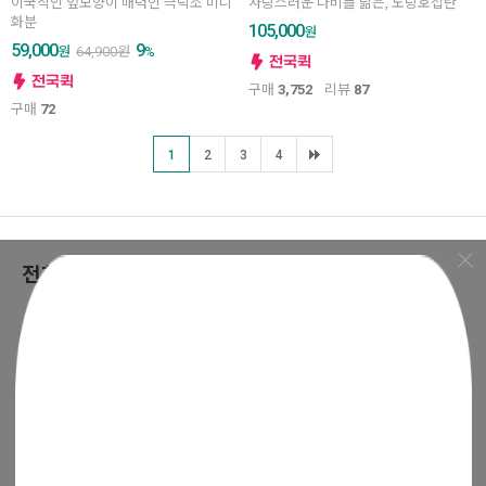
이국적인 잎모양이 매력인 극락조 미니
사랑스러운 나비를 닮은, 노랑호접란
화분
105,000
원
59,000
9
원
64,900
원
%
구매
3,752
리뷰
87
구매
72
1
2
3
4
전화,문자 주문상담
1800-7879
상담시간 : 오전 8시 ~ 오후 8시
점심시간 : 오후 12시 ~ 1시
카카오톡
FAQ
1:1문의