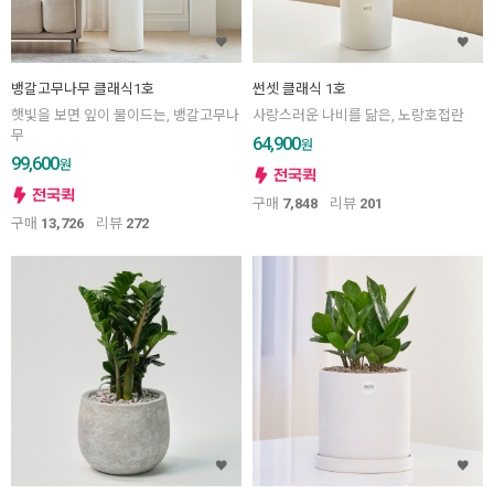
뱅갈고무나무 클래식1호
썬셋 클래식 1호
햇빛을 보면 잎이 물이드는, 뱅갈고무나
사랑스러운 나비를 닮은, 노랑호접란
무
64,900
원
99,600
원
구매
7,848
리뷰
201
구매
13,726
리뷰
272