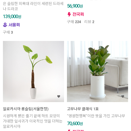
은 슬림한 외목대 라인이 세련된 드라세
56,900
원
나 드라코
139,000
원
구매
224
리뷰
2
구매
3
알로카시아 롱슬림(서울한정)
고무나무 클래식 1호
시원하게 뻗은 줄기 끝에 하트 모양의
"영원한행복"이란 뜻을 가진 고무나무
거대한 잎사귀가 이국적인 멋을 더하는
70,600
원
알로카시아