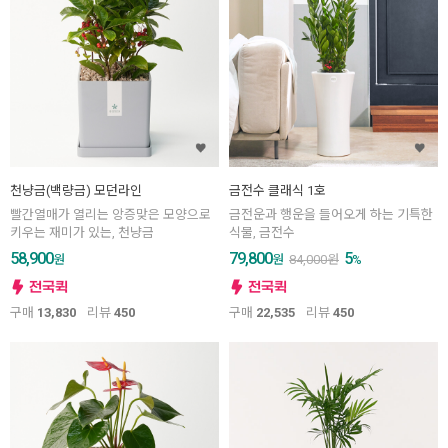
천냥금(백량금) 모던라인
금전수 클래식 1호
빨간열매가 열리는 앙증맞은 모양으로
금전운과 행운을 들어오게 하는 기특한
키우는 재미가 있는, 천냥금
식물, 금전수
58,900
79,800
5
원
원
84,000
원
%
구매
13,830
리뷰
450
구매
22,535
리뷰
450