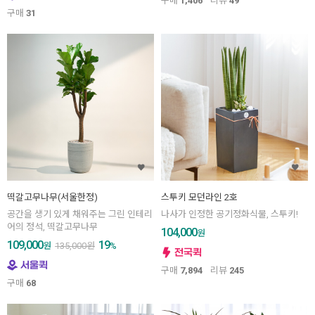
구매
1,406
리뷰
49
구매
31
떡갈고무나무(서울한정)
스투키 모던라인 2호
공간을 생기 있게 채워주는 그린 인테리
나사가 인정한 공기정화식물, 스투키!
어의 정석, 떡갈고무나무
104,000
원
109,000
19
원
135,000
원
%
구매
7,894
리뷰
245
구매
68