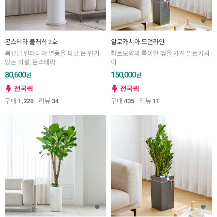
몬스테라 클래식 2호
알로카시아 모던라인
북유럽 인테리어 열풍을 타고 온 인기
하트모양의 특이한 잎을 가진 알로카시
있는 식물, 몬스테라
아
80,600
150,000
원
원
구매
1,220
리뷰
34
구매
435
리뷰
11