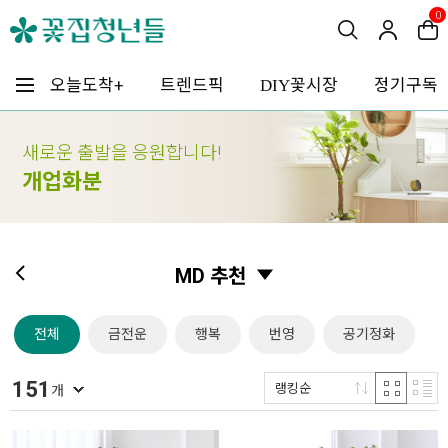
0
꽃시장
오늘도착+
트렌드픽
정기구독
DIY
새로운 출발을 응원합니다!
개업화분
MD 추천
전체
금전운
행복
번영
공기정화
151
랭킹순
개