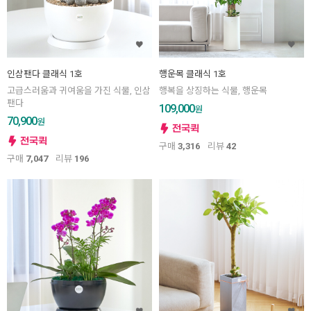
인삼팬다 클래식 1호
행운목 클래식 1호
고급스러움과 귀여움을 가진 식물, 인삼
행복을 상징하는 식물, 행운목
팬다
109,000
원
70,900
원
구매
3,316
리뷰
42
구매
7,047
리뷰
196