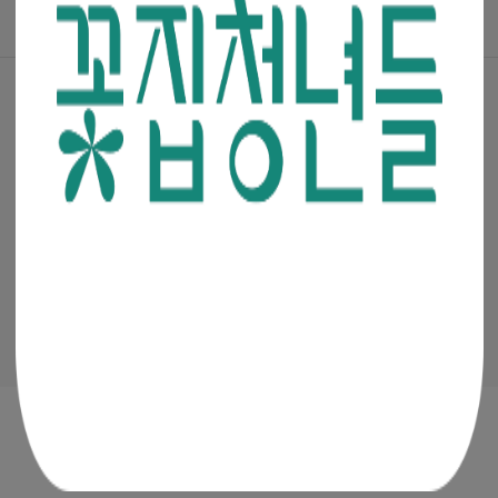
꽃집청년들 파트너스(멘코넷)
공지사항
·
꽃집청년들 소개
·
이용약관
·
개인정보처리방침
(주)청년들
|
대표이사 : 최고봉
사업자등록번호 : 105-88-00491
통신판매신고번호 : 2019-서울금천-0909
이메일 :
admin@mencoz.com
제휴 및 제안 :
partners@mencoz.com
팩스 : 02-6442-0106
서울시 금천구 디지털로 121, 에이스가산타워 301호, 302호
Ⓒ 꽃집청년들 All rights reserved.