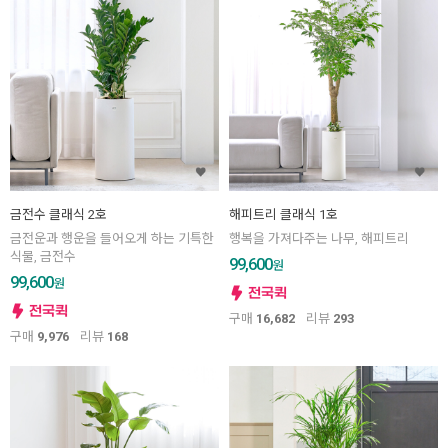
금전수 클래식 2호
해피트리 클래식 1호
금전운과 행운을 들어오게 하는 기특한
행복을 가져다주는 나무, 해피트리
식물, 금전수
99,600
원
99,600
원
구매
16,682
리뷰
293
구매
9,976
리뷰
168