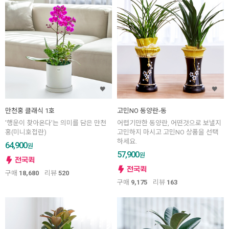
만천홍 클래식 1호
고민NO 동양란-동
'행운이 찾아온다'는 의미를 담은 만천
어렵기만한 동양란, 어떤것으로 보낼지
홍(미니호접란)
고민하지 마시고 고민NO 상품을 선택
하세요.
64,900
원
57,900
원
구매
18,680
리뷰
520
구매
9,175
리뷰
163