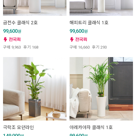
금전수 클래식 2호
해피트리 클래식 1호
99,600
99,600
원
원
구매
9,963
후기
168
구매
16,660
후기
293
극락조 모던라인
아레카야자 클래식 1호
149,000
99,600