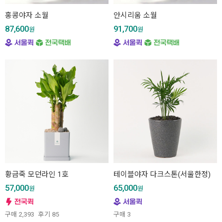
홍콩야자 소월
안시리움 소월
87,600
91,700
원
원
황금죽 모던라인 1호
테이블야자 다크스톤(서울한정)
57,000
65,000
원
원
구매
2,393
후기
85
구매
3