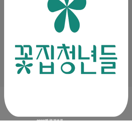
공지사항
·
꽃집청년들 소개
·
이용약관
·
개인정보처리방침
(주)청년들
|
대표이사 : 최고봉
사업자등록번호 : 105-88-00491
통신판매신고번호 : 2019-서울금천-0909
이메일 :
admin@mencoz.com
제휴 및 제안 :
partners@mencoz.com
팩스 : 02-6442-0106
서울시 금천구 디지털로 121, 에이스가산타워 301호, 302호
Ⓒ 꽃집청년들 All rights reserved.
2000원
웰컴쿠폰
APP 첫구매 시 최대
4500원
지급 혜택