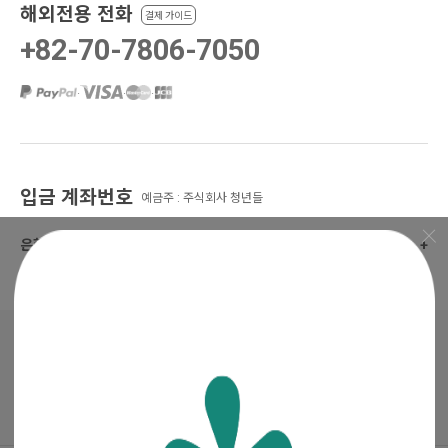
해외전용 전화
결제 가이드
+82-70-7806-7050
·
·
·
입금 계좌번호
예금주 : 주식회사 청년들
은행 선택
+
매거진
·
진행중인 이벤트
꽃집청년들 파트너스(멘코넷)