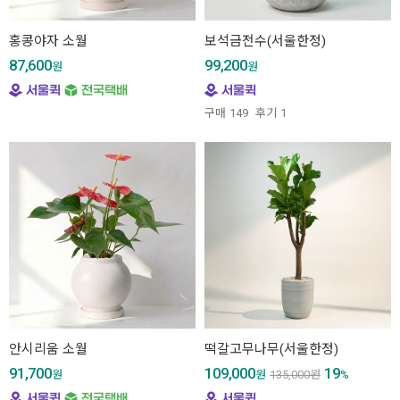
홍콩야자 소월
보석금전수(서울한정)
87,600
99,200
원
원
구매
149
후기
1
안시리움 소월
떡갈고무나무(서울한정)
91,700
109,000
19
원
원
135,000
원
%