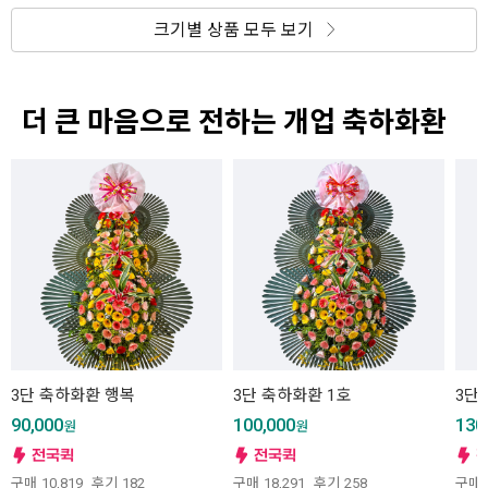
크기별 상품 모두 보기
더 큰 마음으로 전하는 개업 축하화환
3단 축하화환 행복
3단 축하화환 1호
3단
90,000
100,000
130
원
원
구매
10,819
후기
182
구매
18,291
후기
258
구매