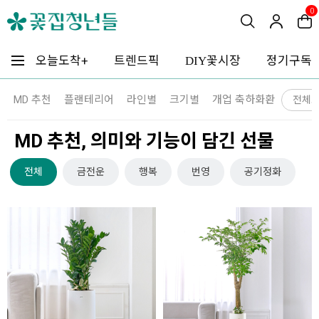
0
꽃시장
오늘도착+
트렌드픽
정기구독
DIY
MD 추천
플랜테리어
라인별
크기별
개업 축하화환
전체
MD 추천, 의미와 기능이 담긴 선물
전체
금전운
행복
번영
공기정화