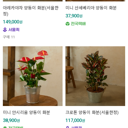
아레카야자 양동이 화분(서울한
미니 산세베리아 양동이 화분
정)
37,900
원
149,000
원
구매
11
미니 안시리움 양동이 화분
크로톤 양동이 화분(서울한정)
38,900
117,000
원
원