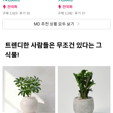
원
원
구매
2,029
후기
53
구매
2,282
후기
57
MD 추천 상품 모두 보기
트렌디한 사람들은 무조건 있다는 그
식물!