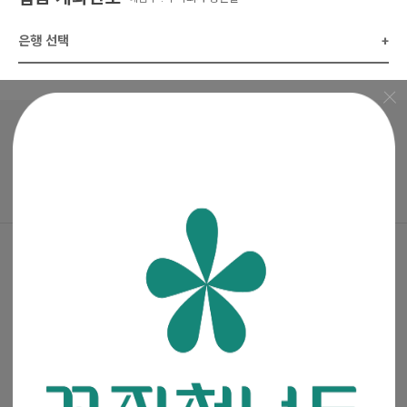
은행 선택
+
매거진
·
진행중인 이벤트
꽃집청년들 파트너스(멘코넷)
공지사항
·
꽃집청년들 소개
·
이용약관
·
개인정보처리방침
(주)청년들
|
대표이사 : 최고봉
사업자등록번호 : 105-88-00491
통신판매신고번호 : 2019-서울금천-0909
이메일 :
admin@mencoz.com
제휴 및 제안 :
partners@mencoz.com
팩스 : 02-6442-0106
서울시 금천구 디지털로 121, 에이스가산타워 301호, 302호