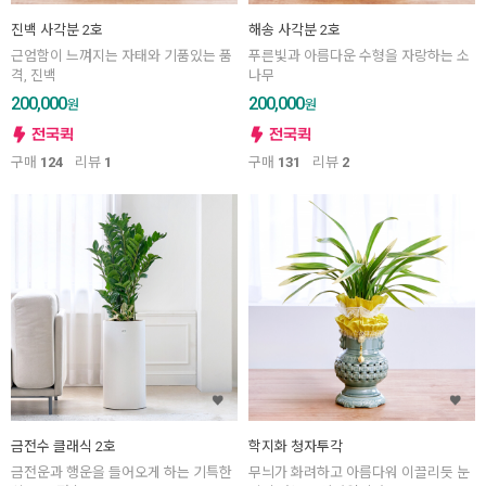
진백 사각분 2호
해송 사각분 2호
근엄함이 느껴지는 자태와 기품있는 품
푸른빛과 아름다운 수형을 자랑하는 소
격, 진백
나무
200,000
200,000
원
원
구매
124
리뷰
1
구매
131
리뷰
2
금전수 클래식 2호
학지화 청자투각
금전운과 행운을 들어오게 하는 기특한
무늬가 화려하고 아름다워 이끌리듯 눈