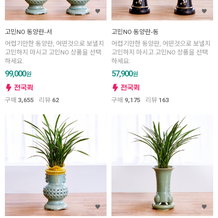
고민NO 동양란-서
고민NO 동양란-동
어렵기만한 동양란, 어떤것으로 보낼지
어렵기만한 동양란, 어떤것으로 보낼지
고민하지 마시고 고민NO 상품을 선택
고민하지 마시고 고민NO 상품을 선택
하세요.
하세요.
99,000
57,900
원
원
구매
3,655
리뷰
62
구매
9,175
리뷰
163