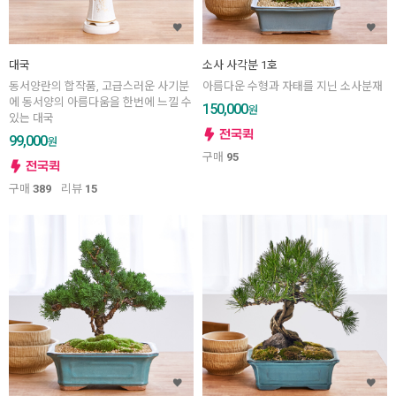
대국
소사 사각분 1호
동서양란의 합작품, 고급스러운 사기분
아름다운 수형과 자태를 지닌 소사분재
에 동서양의 아름다움을 한번에 느낄 수
150,000
원
있는 대국
99,000
원
구매
95
구매
389
리뷰
15