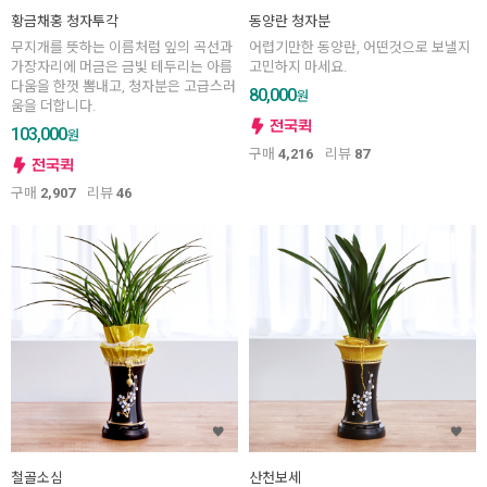
황금채홍 청자투각
동양란 청자분
무지개를 뜻하는 이름처럼 잎의 곡선과
어렵기만한 동양란, 어떤것으로 보낼지
가장자리에 머금은 금빛 테두리는 아름
고민하지 마세요.
다움을 한껏 뽐내고, 청자분은 고급스러
80,000
원
움을 더합니다.
103,000
원
구매
4,216
리뷰
87
구매
2,907
리뷰
46
철골소심
산천보세