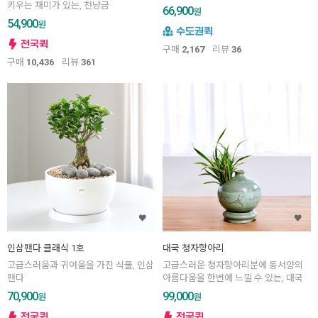
키우는 재미가 있는, 천냥금
66,900
원
54,900
원
구매
2,167
리뷰
36
구매
10,436
리뷰
361
인삼팬다 클래식 1호
대국 청자항아리
고급스러움과 귀여움을 가진 식물, 인삼
고급스러운 청자항아리분에 동서양의
팬다
아름다움을 한번에 느낄 수 있는, 대국
70,900
99,000
원
원