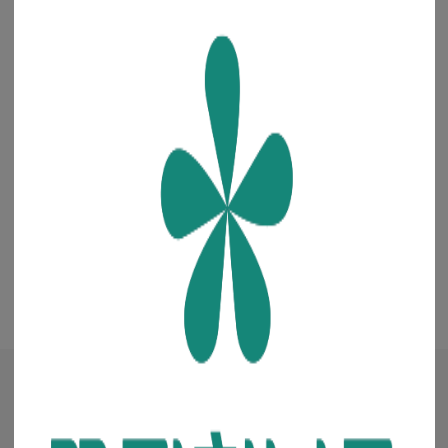
해외전용 전화
결제 가이드
+82-70-7806-7050
·
·
·
입금 계좌번호
예금주 : 주식회사 청년들
은행 선택
+
매거진
·
진행중인 이벤트
꽃집청년들 파트너스(멘코넷)