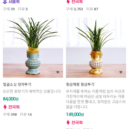
구매
39
리뷰
5
구매
3,753
리뷰
87
철골소심 청자투각
황금채홍 황금투각
은은한 꽃향기가 매력적인 상품입니다.
무지개를 뜻하는 이름처럼 잎의 곡선과
가장자리에 머금은 금빛 테두리는 아름
84,000
원
다움을 한껏 뽐내고, 청자분은 고급스러
움을 더합니다.
149,000
구매
398
리뷰
14
원