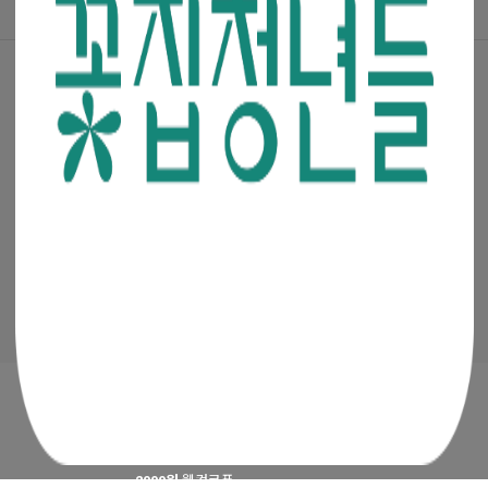
공지사항
·
꽃집청년들 소개
·
이용약관
·
개인정보처리방침
(주)청년들
|
대표이사 : 최고봉
사업자등록번호 : 105-88-00491
통신판매신고번호 : 2019-서울금천-0909
이메일 :
admin@mencoz.com
제휴 및 제안 :
partners@mencoz.com
팩스 : 02-6442-0106
서울시 금천구 디지털로 121, 에이스가산타워 301호, 302호
Ⓒ 꽃집청년들 All rights reserved.
2000원
웰컴쿠폰