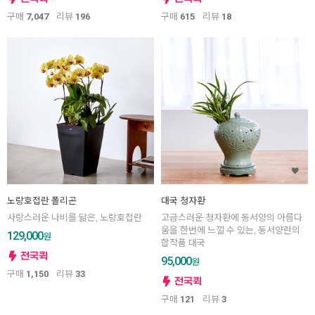
구매
7,047
리뷰
196
구매
615
리뷰
18
노랑호접란 폴리곤
대국 청자환
사랑스러운 나비를 닮은, 노랑호접란
고급스러운 청자환에 동서양의 아름다
움을 한번에 느낄 수 있는, 동서양란의
129,000
원
합작품 대국
95,000
원
구매
1,150
리뷰
33
구매
121
리뷰
3