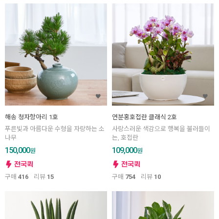
해송 청자항아리 1호
연분홍호접란 클래식 2호
푸른빛과 아름다운 수형을 자랑하는 소
사랑스러운 색감으로 행복을 불러들이
나무
는, 호접란
150,000
109,000
원
원
구매
416
리뷰
15
구매
754
리뷰
10