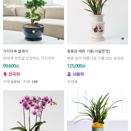
가지마루 클래식
황룡관 매화 기품(서울한정)
번영과 번창을 상징하는 가지마루
복륜 잎이 아름다운 기품 있는 동양란
99,600
125,000
원
원
구매
3,516
리뷰
108
구매
3