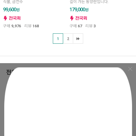
식물, 금전수
길이 가는 동양란입니다.
99,600
179,000
원
원
구매
9,976
리뷰
168
구매
67
리뷰
3
1
2
전화,문자 주문상담
1800-7879
상담시간 : 오전 8시 ~ 오후 8시
점심시간 : 오후 12시 ~ 1시
카카오톡
FAQ
1:1문의