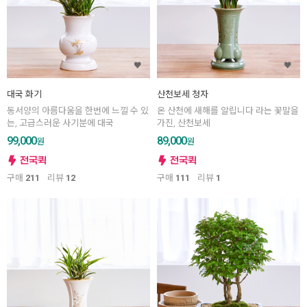
대국 화기
산천보세 청자
동서양의 아름다움을 한번에 느낄 수 있
온 산천에 새해를 알립니다 라는 꽃말을
는, 고급스러운 사기분에 대국
가진, 산천보세
99,000
89,000
원
원
구매
211
리뷰
12
구매
111
리뷰
1