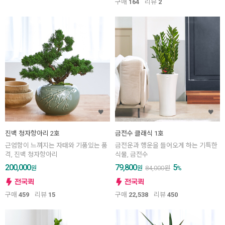
구매
164
리뷰
2
진백 청자항아리 2호
금전수 클래식 1호
근엄함이 느껴지는 자태와 기품있는 품
금전운과 행운을 들어오게 하는 기특한
격, 진백 청자항아리
식물, 금전수
200,000
79,800
5
원
원
84,000
원
%
구매
459
리뷰
15
구매
22,538
리뷰
450