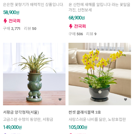
은은한 꽃향기가 매력적인 상품입니다.
온 산천에 새해를 알립니다 라는 꽃말을
가진, 산천보세
58,900
원
68,900
원
구매
2,771
리뷰
50
구매
506
리뷰
9
서황금 양각청자(서울)
썬셋 클래식블랙 3호
고급스런 수형의 동양란, 서황금
사랑스러운 나비를 닮은, 노랑호접란
149,000
105,000
원
원