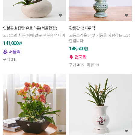
연분홍호접란 유로스톤(서울한정)
황룡관 청자투각
고급스런 화분 위에 앉은 연분홍색 나비
고풍스러운 금빛 기품을 자랑하는 고급
란입니다.
141,000
원
148,500
원
구매
21
구매
406
리뷰
11