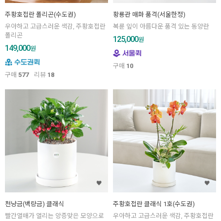
주황호접란 폴리곤(수도권)
황룡관 매화 품격(서울한정)
우아하고 고급스러운 색감, 주황호접란
복륜 잎이 아름다운 품격 있는 동양란
폴리곤
125,000
원
149,000
원
구매
10
구매
577
리뷰
18
천냥금(백량금) 클래식
주황호접란 클래식 1호(수도권)
빨간열매가 열리는 앙증맞은 모양으로
우아하고 고급스러운 색감, 주황호접란