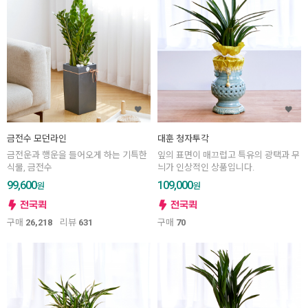
금전수 모던라인
대훈 청자투각
금전운과 행운을 들어오게 하는 기특한
잎의 표면이 매끄럽고 특유의 광택과 무
식물, 금전수
늬가 인상적인 상품입니다.
99,600
109,000
원
원
구매
26,218
리뷰
631
구매
70