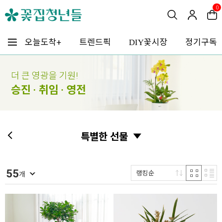
0
꽃시장
오늘도착+
트렌드픽
정기구독
DIY
더 큰 영광을 기원!
승진 · 취임 · 영전
특별한 선물
55
랭킹순
개