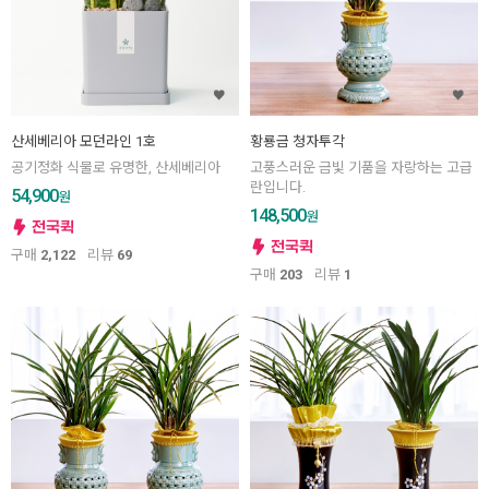
산세베리아 모던라인 1호
황룡금 청자투각
공기정화 식물로 유명한, 산세베리아
고풍스러운 금빛 기품을 자랑하는 고급
란입니다.
54,900
원
148,500
원
구매
2,122
리뷰
69
구매
203
리뷰
1