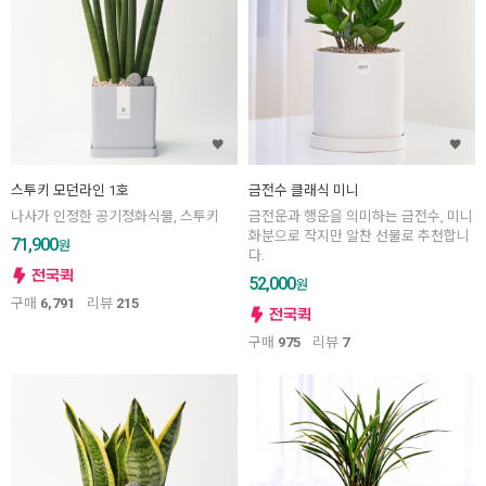
스투키 모던라인 1호
금전수 클래식 미니
나사가 인정한 공기정화식물, 스투키
금전운과 행운을 의미하는 금전수, 미니
화분으로 작지만 알찬 선물로 추천합니
71,900
원
다.
52,000
원
구매
6,791
리뷰
215
구매
975
리뷰
7