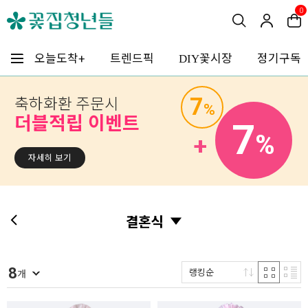
0
꽃시장
오늘도착+
트렌드픽
정기구독
DIY
7
축하화환 주문시
%
더블적립 이벤트
7
%
+
자세히 보기
결혼식
8
랭킹순
개