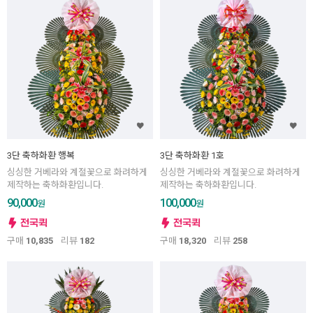
3단 축하화환 행복
3단 축하화환 1호
싱싱한 거베라와 계절꽃으로 화려하게
싱싱한 거베라와 계절꽃으로 화려하게
제작하는 축하화환입니다.
제작하는 축하화환입니다.
90,000
100,000
원
원
구매
10,835
리뷰
182
구매
18,320
리뷰
258