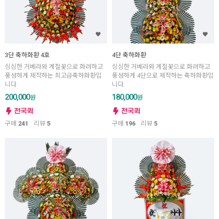
3단 축하화환 4호
4단 축하화환
싱싱한 거베라와 계절꽃으로 화려하고
싱싱한 거베라와 계절꽃으로 화려하고
풍성하게 제작하는 최고급축하화환입
풍성하게 4단으로 제작하는 축하화환입
니다.
니다.
200,000
180,000
원
원
구매
241
리뷰
5
구매
196
리뷰
5