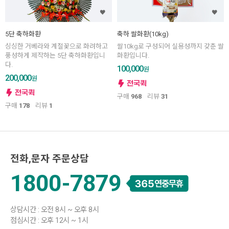
5단 축하화환
축하 쌀화환(10kg)
싱싱한 거베라와 계절꽃으로 화려하고
쌀10kg로 구성되어 실용성까지 갖춘 쌀
풍성하게 제작하는 5단 축하화환입니
화환입니다.
다.
100,000
원
200,000
원
구매
968
리뷰
31
구매
178
리뷰
1
전화,문자 주문상담
1800-7879
상담시간 : 오전 8시 ~ 오후 8시
점심시간 : 오후 12시 ~ 1시