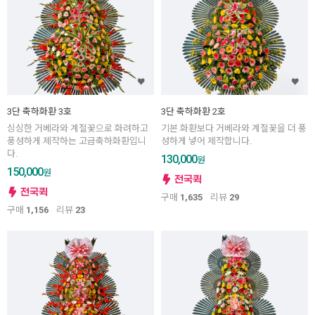
3단 축하화환 3호
3단 축하화환 2호
싱싱한 거베라와 계절꽃으로 화려하고
기본 화환보다 거베라와 계절꽃을 더 풍
풍성하게 제작하는 고급축하화환입니
성하게 넣어 제작합니다.
다.
130,000
원
150,000
원
구매
1,635
리뷰
29
구매
1,156
리뷰
23