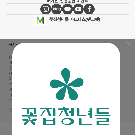
매거진
·
진행중인 이벤트
꽃집청년들 파트너스(멘코넷)
공지사항
·
꽃집청년들 소개
·
이용약관
·
개인정보처리방침
(주)청년들
|
대표이사 : 최고봉
사업자등록번호 : 105-88-00491
통신판매신고번호 : 2019-서울금천-0909
이메일 :
admin@mencoz.com
제휴 및 제안 :
partners@mencoz.com
팩스 : 02-6442-0106
서울시 금천구 디지털로 121, 에이스가산타워 301호, 302호
Ⓒ 꽃집청년들 All rights reserved.