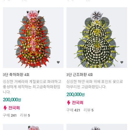
3단 축하화환 4호
3단 근조화환 4호
싱싱한 거베라와 계절꽃으로 화려하고
싱싱한 하얀 국화 위에 포인트 꽃으로
풍성하게 제작하는 최고급축하화환입
마무리된 고급화환입니다.
니다.
200,000
원
200,000
원
구매
421
리뷰
5
구매
241
리뷰
5