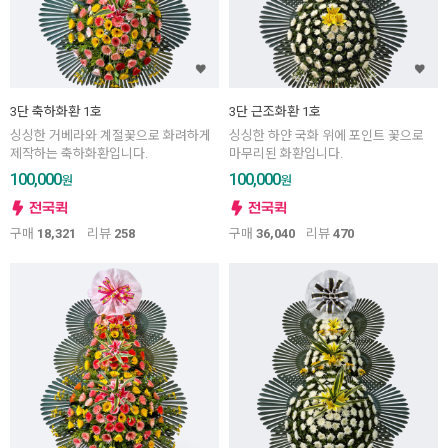
3단 축하화환 1호
3단 근조화환 1호
싱싱한 거베라와 계절꽃으로 화려하게
싱싱한 하얀 국화 위에 포인트 꽃으로
제작하는 축하화환입니다.
마무리된 화환입니다.
100,000
100,000
원
원
구매
18,321
리뷰
258
구매
36,040
리뷰
470