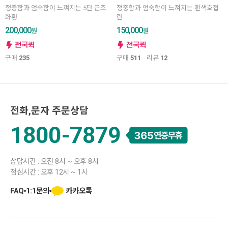
정중함과 엄숙함이 느껴지는 5단 근조
정중함과 엄숙함이 느껴지는 흰색호접
화환
란
200,000
150,000
원
원
구매
235
구매
511
리뷰
12
전화,문자 주문상담
1800-7879
상담시간 : 오전 8시 ~ 오후 8시
점심시간 : 오후 12시 ~ 1시
카카오톡
FAQ
1:1문의