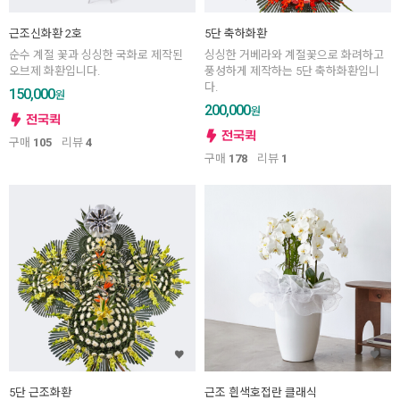
근조신화환 2호
5단 축하화환
순수 계절 꽃과 싱싱한 국화로 제작된
싱싱한 거베라와 계절꽃으로 화려하고
오브제 화환입니다.
풍성하게 제작하는 5단 축하화환입니
다.
150,000
원
200,000
원
구매
105
리뷰
4
구매
178
리뷰
1
5단 근조화환
근조 흰색호접란 클래식