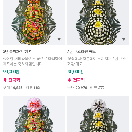
3단 축하화환 행복
3단 근조화환 애도
싱싱한 거베라와 계절꽃으로 화려하게
정중함과 차분함이 느껴지는 3단 근조
제작하는 축하화환입니다.
화환 애도
90,000
90,000
원
원
구매
10,835
리뷰
183
구매
20,976
리뷰
270