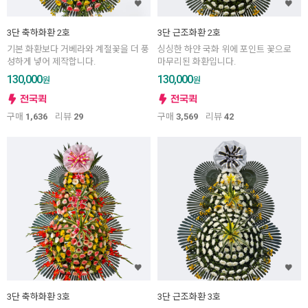
3단 축하화환 2호
3단 근조화환 2호
기본 화환보다 거베라와 계절꽃을 더 풍
싱싱한 하얀 국화 위에 포인트 꽃으로
성하게 넣어 제작합니다.
마무리된 화환입니다.
130,000
130,000
원
원
구매
1,636
리뷰
29
구매
3,569
리뷰
42
3단 축하화환 3호
3단 근조화환 3호