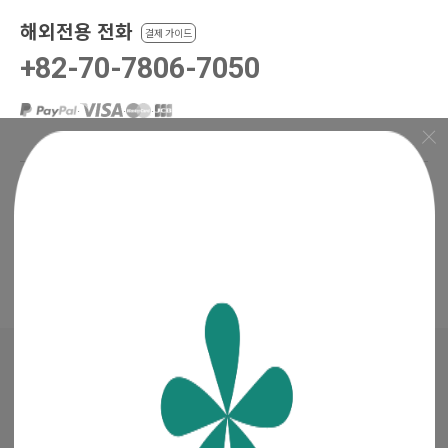
해외전용 전화
결제 가이드
+82-70-7806-7050
·
·
·
입금 계좌번호
예금주 : 주식회사 청년들
은행 선택
+
매거진
·
진행중인 이벤트
꽃집청년들 파트너스(멘코넷)