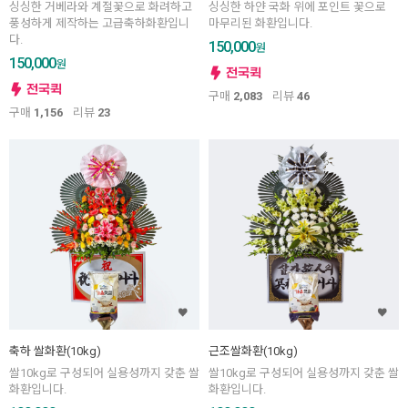
싱싱한 거베라와 계절꽃으로 화려하고
싱싱한 하얀 국화 위에 포인트 꽃으로
풍성하게 제작하는 고급축하화환입니
마무리된 화환입니다.
다.
150,000
원
150,000
원
구매
2,083
리뷰
46
구매
1,156
리뷰
23
축하 쌀화환(10kg)
근조쌀화환(10kg)
쌀10kg로 구성되어 실용성까지 갖춘 쌀
쌀10kg로 구성되어 실용성까지 갖춘 쌀
화환입니다.
화환입니다.