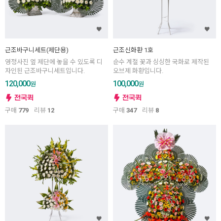
근조바구니세트(제단용)
근조신화환 1호
영정사진 옆 제단에 놓을 수 있도록 디
순수 계절 꽃과 싱싱한 국화로 제작된
자인된 근조바구니세트입니다.
오브제 화환입니다.
120,000
100,000
원
원
구매
779
리뷰
12
구매
347
리뷰
8