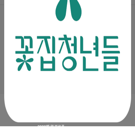
공지사항
·
꽃집청년들 소개
·
이용약관
·
개인정보처리방침
(주)청년들
|
대표이사 : 최고봉
사업자등록번호 : 105-88-00491
통신판매신고번호 : 2019-서울금천-0909
이메일 :
admin@mencoz.com
제휴 및 제안 :
partners@mencoz.com
팩스 : 02-6442-0106
서울시 금천구 디지털로 121, 에이스가산타워 301호, 302호
Ⓒ 꽃집청년들 All rights reserved.
2000원
웰컴쿠폰
APP 첫구매 시 최대
4500원
지급 혜택