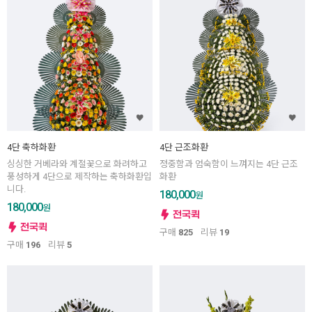
4단 축하화환
4단 근조화환
싱싱한 거베라와 계절꽃으로 화려하고
정중함과 엄숙함이 느껴지는 4단 근조
풍성하게 4단으로 제작하는 축하화환입
화환
니다.
180,000
원
180,000
원
구매
825
리뷰
19
구매
196
리뷰
5