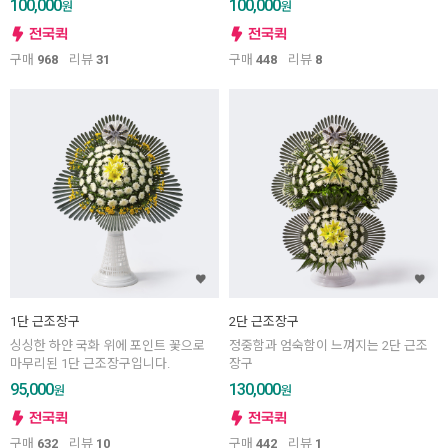
100,000
100,000
원
원
구매
968
리뷰
31
구매
448
리뷰
8
1단 근조장구
2단 근조장구
싱싱한 하얀 국화 위에 포인트 꽃으로
정중함과 엄숙함이 느껴지는 2단 근조
마무리된 1단 근조장구입니다.
장구
95,000
130,000
원
원
구매
632
리뷰
10
구매
442
리뷰
1