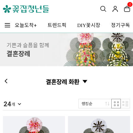
0
꽃시장
오늘도착+
트렌드픽
정기구독
DIY
기쁜과 슬픔을 함께
결혼장례
결혼장례 화환
24
랭킹순
개