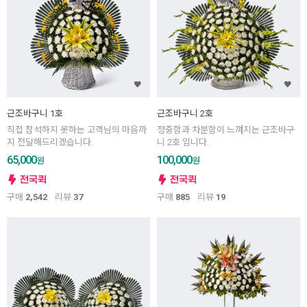
근조바구니 1호
근조바구니 2호
직접 참석하지 못하는 고객님의 마음까
정중함과 차분함이 느껴지는 근조바구
지 전달해드리겠습니다.
니 2호 입니다.
65,000
100,000
원
원
구매
2,542
리뷰
37
구매
885
리뷰
19