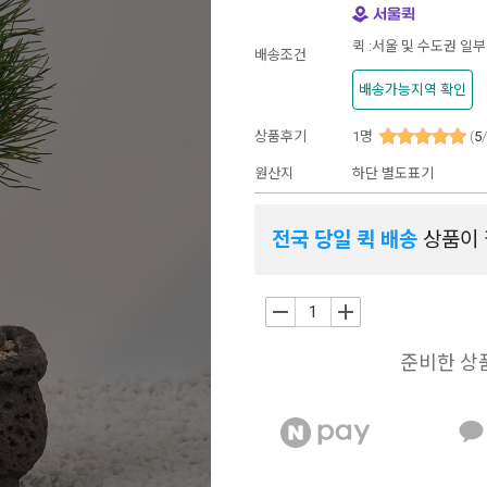
퀵 :서울 및 수도권 일부
배송조건
배송가능지역 확인
상품후기
1
명
(
5
원산지
하단 별도표기
전국 당일 퀵 배송
상품이 
-
+
준비한 상