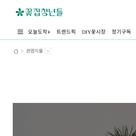
꽃시장
오늘도착+
트렌드픽
정기구독
DIY
관엽식물