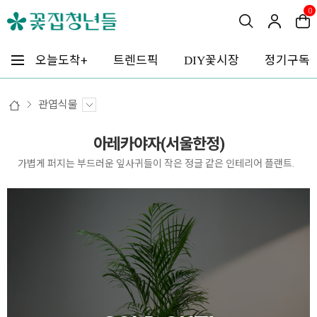
0
꽃시장
오늘도착+
트렌드픽
정기구독
DIY
관엽식물
아레카야자(서울한정)
가볍게 퍼지는 부드러운 잎사귀들이 작은 정글 같은 인테리어 플랜트.