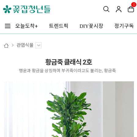
0
꽃시장
오늘도착+
트렌드픽
정기구독
DIY
관엽식물
황금죽 클래식 2호
행운과 황금을 상징하며 부귀죽이라고도 불리는, 황금죽