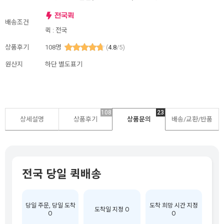
배송조건
퀵 : 전국
상품후기
108
명
(
4.8
/5)
원산지
하단 별도표기
108
23
상세설명
상품후기
상품문의
배송/교환/반품
전국 당일 퀵배송
당일 주문, 당일 도착
도착 희망 시간 지정
도착일 지정 O
O
O