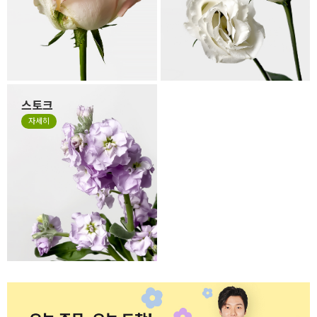
습니다. 만일 겉잎이 보기 싫으
을 수 있습니다. 살아있는 꽃의
시면 겉잎 부분만 살짝 떼어 주
자연스런 모습이니 그 모습도
세요.
사랑해 주세요.
스토크
계절꽃 소재로 잘 사용하는 스
자세히
토크는 얇고 작은 잎들이 줄줄
이 달려 있는 꽃으로 이러한 특
성 때문에 꽃의 형태가 일정하
지 않고, 말려져 있거나 쭈글거
리며 자유로운 형태가 있는 꽃
입니다. 스토크는 말라서 시들
거나 지저분한 꽃이 아니니 오
해하지 말아주세요.