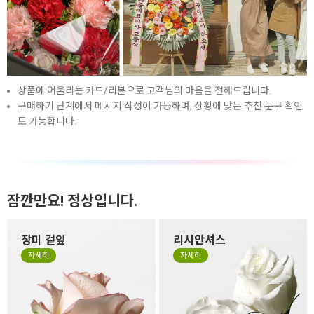
상품에 어울리는 카드/리본으로 고객님의 마음을 전해드립니다.
구매하기 단계에서 메시지 작성이 가능하며, 상황에 맞는 추천 문구 확인
도 가능합니다.
잠깐만요! 정상입니다.
장미 겉잎
리시안셔스
장미 겉잎이 쭈글거리거나 잎
리시안셔스는 꽃잎이 하늘거
자세히
자세히
의 색이 바랜 것은 시든게 아니
리는 얇은 잎들로 구성되어 있
라 꽃을 예쁜 형태로 싱싱하고
어서 소재 특성상 꽃 형태가 원
오랜 생명력을 유지하기 위해
형이 아닌 타원형으로 눌리거
떼지 않고 제작하는 경우가 있
나, 봉오리 형태가 찌그러져 있