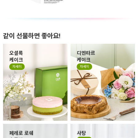
같이 선물하면 좋아요!
오셜록
디엔타르
케이크
케이크
자세히
자세히
페레로 로쉐
사탕