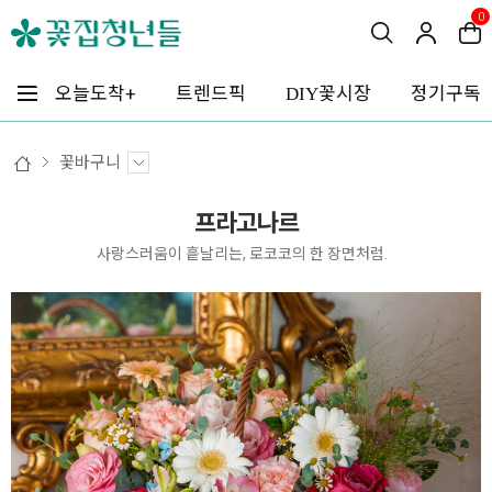
0
꽃시장
오늘도착+
트렌드픽
정기구독
DIY
꽃바구니
프라고나르
사랑스러움이 흩날리는, 로코코의 한 장면처럼.