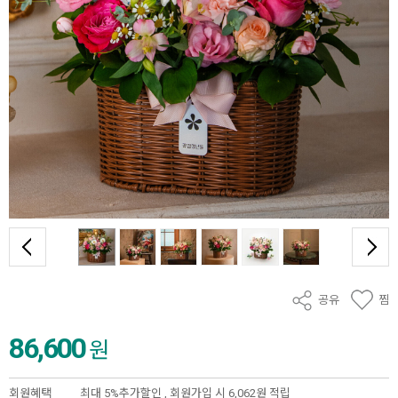
공유
찜
86,600
원
회원혜택
최대 5%추가할인 ,
회원가입 시 6,062원 적립