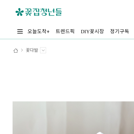
꽃시장
오늘도착+
트렌드픽
정기구독
DIY
꽃다발