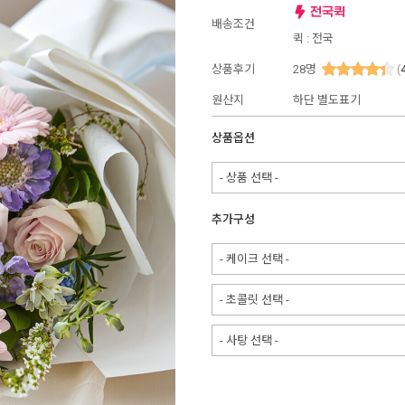
배송조건
퀵 : 전국
상품후기
28
명
(
원산지
하단 별도표기
상품옵션
- 상품 선택 -
추가구성
- 케이크 선택 -
- 초콜릿 선택 -
- 사탕 선택 -