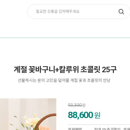
계절 꽃바구니+칼루위 초콜릿 25구
선물하시는 분의 고민을 덜어줄 계절 꽃과 초콜릿의 만남
93,300
원
88,600
원
회원혜택
최대 5%추가할인 ,
회원