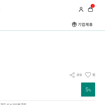
0
기업제휴
공유
찜
5
%
가입 시 6,202원 적립