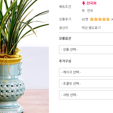
배송조건
퀵 : 전국
상품후기
62
명
(
원산지
하단 별도표기
상품옵션
- 상품 선택 -
추가구성
- 케이크 선택 -
- 초콜릿 선택 -
- 사탕 선택 -