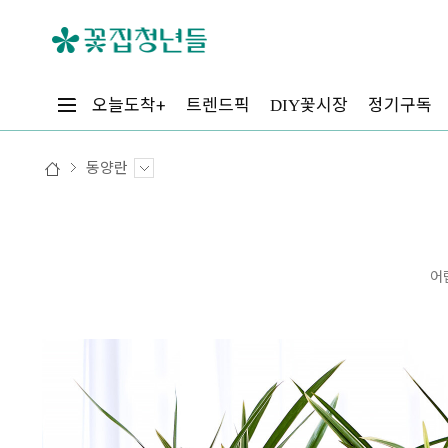
꽃시장
오늘도착+
트렌드픽
정기구독
DIY
동양란
어