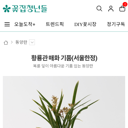
0
꽃시장
오늘도착+
트렌드픽
정기구독
DIY
동양란
황룡관 매화 기품(서울한정)
복륜 잎이 아름다운 기품 있는 동양란