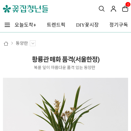
0
꽃시장
오늘도착+
트렌드픽
정기구독
DIY
동양란
황룡관 매화 품격(서울한정)
복륜 잎이 아름다운 품격 있는 동양란