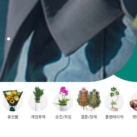
꽃선물
개업축하
승진/취임
결혼/장례
플랜테리어
명