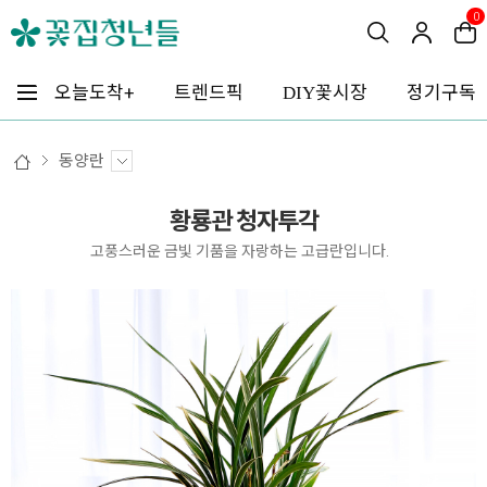
0
꽃시장
오늘도착+
트렌드픽
정기구독
DIY
동양란
황룡관 청자투각
고풍스러운 금빛 기품을 자랑하는 고급란입니다.