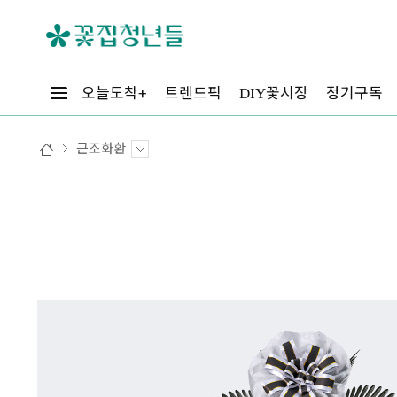
꽃시장
오늘도착+
트렌드픽
정기구독
DIY
근조화환