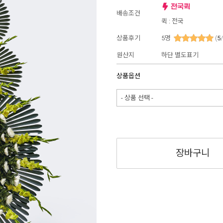
배송조건
퀵 : 전국
상품후기
5
명
(
5
원산지
하단 별도표기
상품옵션
- 상품 선택 -
장바구니