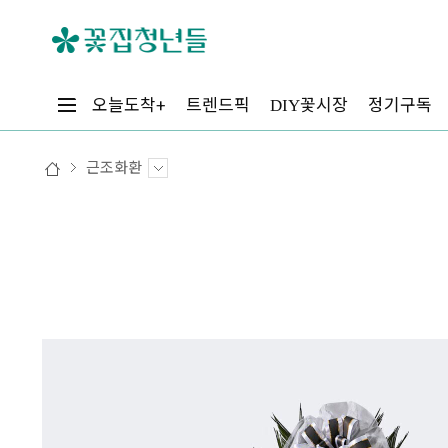
꽃시장
오늘도착+
트렌드픽
정기구독
DIY
근조화환