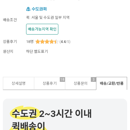
퀵 :서울 및 수도권 일부 지역
배송조건
배송가능지역 확인
상품후기
18
명
(
4.4
/5)
원산지
하단 별도표기
18
3
상세설명
상품후기
상품문의
배송/교환/반품
수도권 2~3시간 이내
퀵배송이