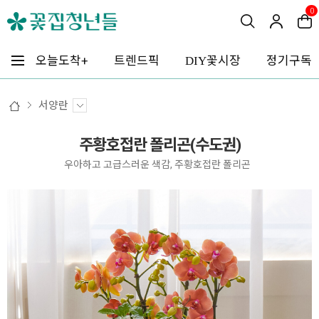
0
꽃시장
오늘도착+
트렌드픽
정기구독
DIY
서양란
주황호접란 폴리곤(수도권)
우아하고 고급스러운 색감, 주황호접란 폴리곤