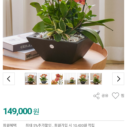
공유
찜
149,000
원
회원혜택
최대 5%추가할인 ,
회원가입 시 10,430원 적립