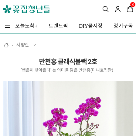
0
꽃시장
오늘도착+
트렌드픽
정기구독
DIY
서양란
만천홍 클래식블랙 2호
'행운이 찾아온다' 는 의미를 담은 만천홍(미니호접란)