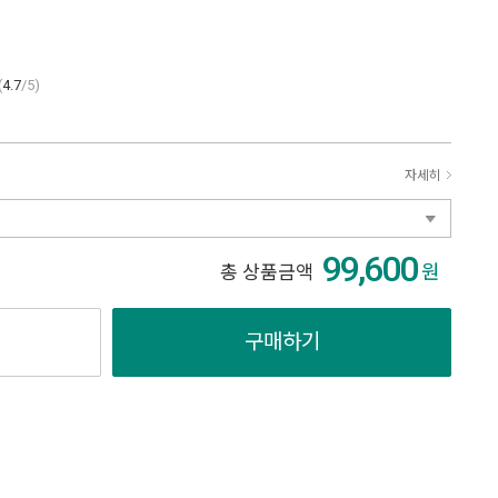
(
4.7
/5)
자세히
99,600
원
총 상품금액
구매하기