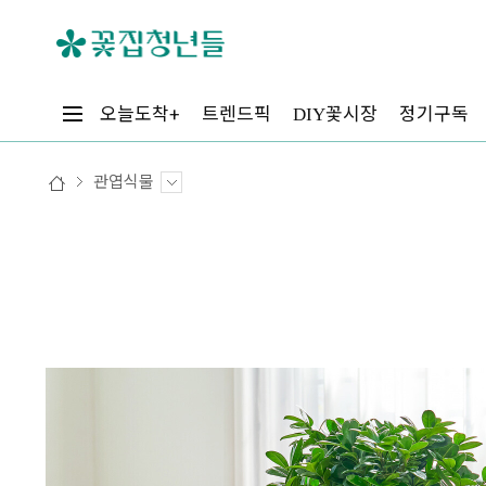
꽃시장
오늘도착+
트렌드픽
정기구독
DIY
관엽식물