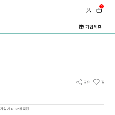
0
기업제휴
공유
찜
가입 시 6,972원 적립