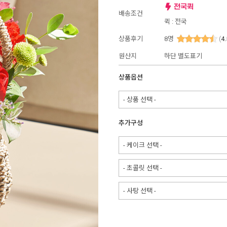
배송조건
퀵 : 전국
상품후기
8
명
(
4.
원산지
하단 별도표기
상품옵션
- 상품 선택 -
추가구성
- 케이크 선택 -
- 초콜릿 선택 -
- 사탕 선택 -