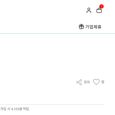
0
기업제휴
공유
찜
가입 시 4,123원 적립