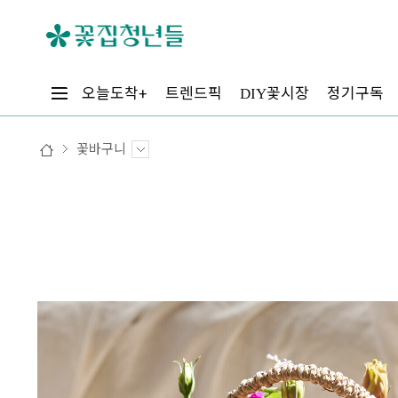
꽃시장
오늘도착+
트렌드픽
정기구독
DIY
꽃바구니