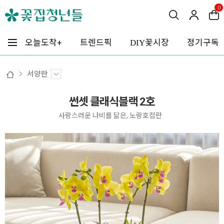
0
꽃시장
오늘도착+
트렌드픽
정기구독
DIY
서양란
썬셋 클래식블랙 2호
사랑스러운 나비를 닮은, 노랑호접란