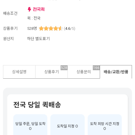
배송조건
퀵 : 전국
상품후기
528
명
(
4.6
/5)
원산지
하단 별도표기
528
166
상세설명
상품후기
상품문의
배송/교환/반품
전국 당일 퀵배송
당일 주문, 당일 도착
도착 희망 시간 지정
도착일 지정 O
O
O