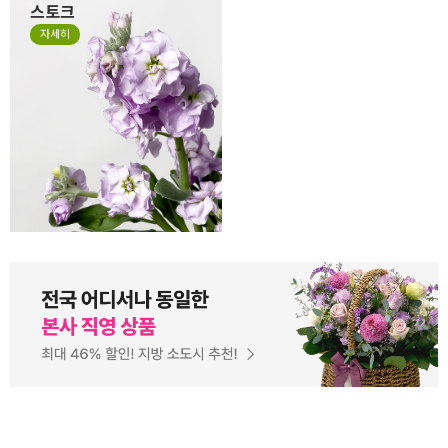
스토크
계절꽃 소재로 잘 사용하는 스
자세히
토크는 얇고 작은 잎들이 줄줄
이 달려 있는 꽃으로 이러한 특
성 때문에 꽃의 형태가 일정하
지 않고, 말려져 있거나 쭈글거
리며 자유로운 형태가 있는 꽃
입니다. 스토크는 말라서 시들
거나 지저분한 꽃이 아니니 오
해하지 말아주세요.