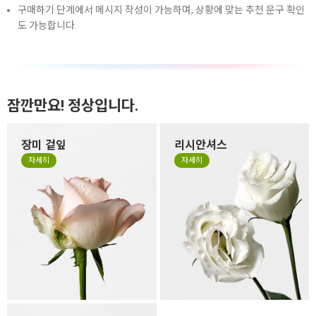
구매하기 단계에서 메시지 작성이 가능하며, 상황에 맞는 추천 문구 확인
도 가능합니다.
잠깐만요! 정상입니다.
장미 겉잎
리시안셔스
장미 겉잎이 쭈글거리거나 잎
리시안셔스는 꽃잎이 하늘거
자세히
자세히
의 색이 바랜 것은 시든게 아니
리는 얇은 잎들로 구성되어 있
라 꽃을 예쁜 형태로 싱싱하고
어서 소재 특성상 꽃 형태가 원
오랜 생명력을 유지하기 위해
형이 아닌 타원형으로 눌리거
떼지 않고 제작하는 경우가 있
나, 봉오리 형태가 찌그러져 있
습니다. 만일 겉잎이 보기 싫으
을 수 있습니다. 살아있는 꽃의
시면 겉잎 부분만 살짝 떼어 주
자연스런 모습이니 그 모습도
세요.
사랑해 주세요.