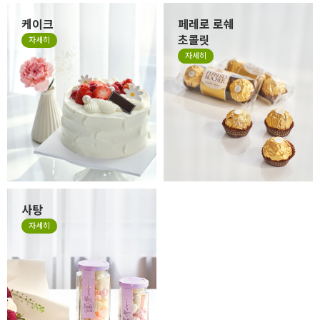
케이크
페레로 로쉐
초콜릿
자세히
자세히
사탕
자세히