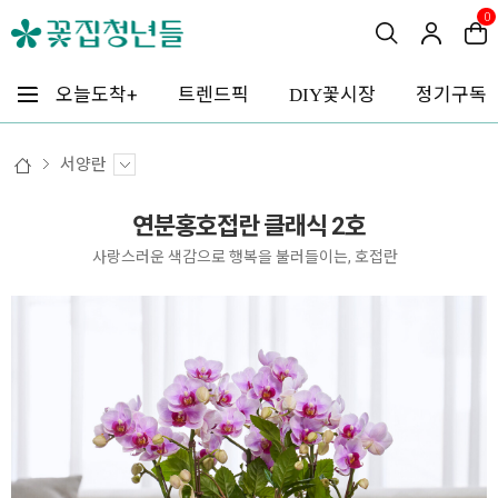
0
꽃시장
오늘도착+
트렌드픽
정기구독
DIY
서양란
연분홍호접란 클래식 2호
사랑스러운 색감으로 행복을 불러들이는, 호접란