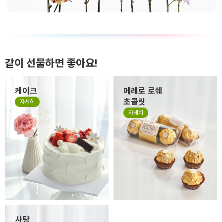
같이 선물하면 좋아요!
케이크
페레로 로쉐
초콜릿
자세히
자세히
사탕