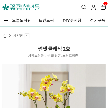
0
꽃시장
오늘도착+
트렌드픽
정기구독
DIY
서양란
썬셋 클래식 2호
사랑스러운 나비를 닮은, 노랑호접란