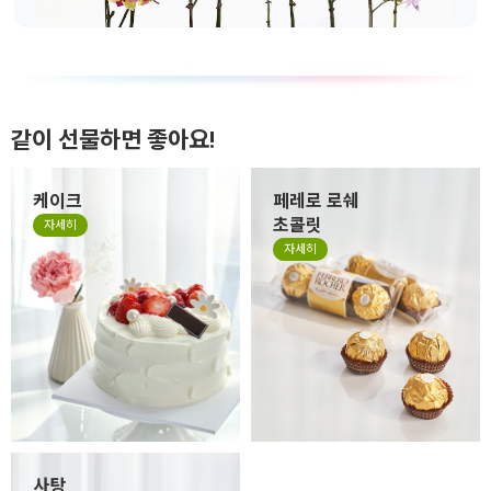
같이 선물하면 좋아요!
케이크
페레로 로쉐
초콜릿
자세히
자세히
사탕