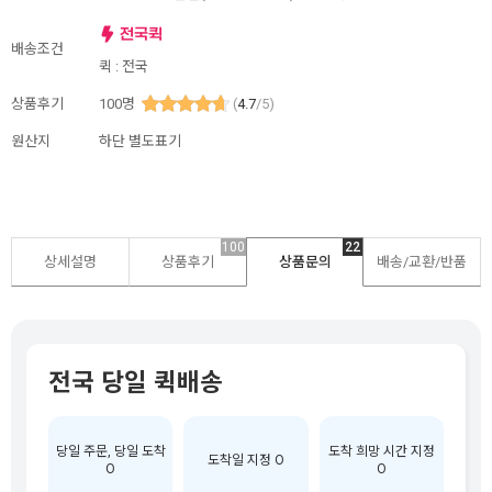
배송조건
퀵 : 전국
상품후기
100
명
(
4.7
/5)
원산지
하단 별도표기
100
22
상세설명
상품후기
상품문의
배송/교환/반품
전국 당일 퀵배송
당일 주문, 당일 도착
도착 희망 시간 지정
도착일 지정 O
O
O