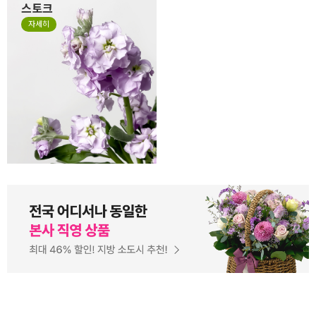
스토크
계절꽃 소재로 잘 사용하는 스
자세히
토크는 얇고 작은 잎들이 줄줄
이 달려 있는 꽃으로 이러한 특
성 때문에 꽃의 형태가 일정하
지 않고, 말려져 있거나 쭈글거
리며 자유로운 형태가 있는 꽃
입니다. 스토크는 말라서 시들
거나 지저분한 꽃이 아니니 오
해하지 말아주세요.