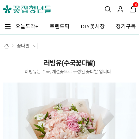
0
꽃시장
오늘도착+
트렌드픽
정기구독
DIY
꽃다발
러빙유(수국꽃다발)
러빙유는 수국, 계절꽃으로 구성된 꽃다발 입니다.