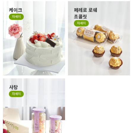
케이크
페레로 로쉐
초콜릿
자세히
자세히
사탕
자세히