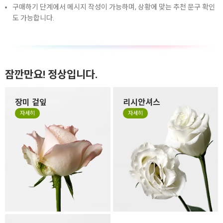
구매하기 단계에서 메시지 작성이 가능하며, 상황에 맞는 추천 문구 확인
도 가능합니다.
잠깐만요! 정상입니다.
장미 겉잎
리시안셔스
장미 겉잎이 쭈글거리거나 잎
리시안셔스는 꽃잎이 하늘거
자세히
자세히
의 색이 바랜 것은 시든게 아니
리는 얇은 잎들로 구성되어 있
라 꽃을 예쁜 형태로 싱싱하고
어서 소재 특성상 꽃 형태가 원
오랜 생명력을 유지하기 위해
형이 아닌 타원형으로 눌리거
떼지 않고 제작하는 경우가 있
나, 봉오리 형태가 찌그러져 있
습니다. 만일 겉잎이 보기 싫으
을 수 있습니다. 살아있는 꽃의
시면 겉잎 부분만 살짝 떼어 주
자연스런 모습이니 그 모습도
세요.
사랑해 주세요.