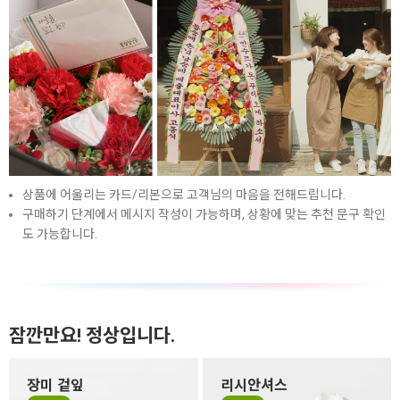
상품에 어울리는 카드/리본으로 고객님의 마음을 전해드립니다.
구매하기 단계에서 메시지 작성이 가능하며, 상황에 맞는 추천 문구 확인
도 가능합니다.
잠깐만요! 정상입니다.
장미 겉잎
리시안셔스
장미 겉잎이 쭈글거리거나 잎
리시안셔스는 꽃잎이 하늘거