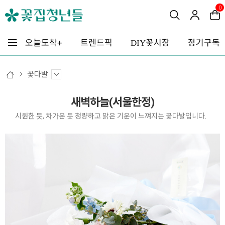
0
꽃시장
오늘도착+
트렌드픽
정기구독
DIY
꽃다발
새벽하늘(서울한정)
시원한 듯, 차가운 듯 청량하고 맑은 기운이 느껴지는 꽃다발입니다.