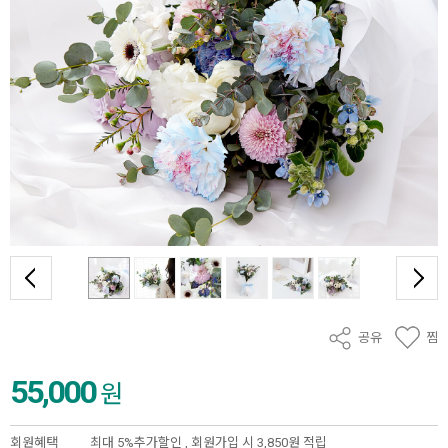
공유
찜
55,000
원
회원혜택
최대 5%추가할인 ,
회원가입 시 3,850원 적립