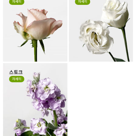
자세히
자세히
의 색이 바랜 것은 시든게 아니
리는 얇은 잎들로 구성되어 있
라 꽃을 예쁜 형태로 싱싱하고
어서 소재 특성상 꽃 형태가 원
오랜 생명력을 유지하기 위해
형이 아닌 타원형으로 눌리거
떼지 않고 제작하는 경우가 있
나, 봉오리 형태가 찌그러져 있
습니다. 만일 겉잎이 보기 싫으
을 수 있습니다. 살아있는 꽃의
시면 겉잎 부분만 살짝 떼어 주
자연스런 모습이니 그 모습도
세요.
사랑해 주세요.
스토크
계절꽃 소재로 잘 사용하는 스
자세히
토크는 얇고 작은 잎들이 줄줄
이 달려 있는 꽃으로 이러한 특
성 때문에 꽃의 형태가 일정하
지 않고, 말려져 있거나 쭈글거
리며 자유로운 형태가 있는 꽃
입니다. 스토크는 말라서 시들
거나 지저분한 꽃이 아니니 오
해하지 말아주세요.