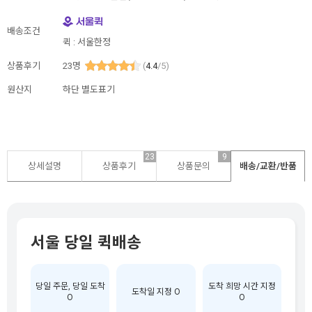
배송조건
퀵 : 서울한정
상품후기
23
명
(
4.4
/5)
원산지
하단 별도표기
23
9
상세설명
상품후기
상품문의
배송/교환/반품
서울 당일 퀵배송
당일 주문, 당일 도착
도착 희망 시간 지정
도착일 지정 O
O
O