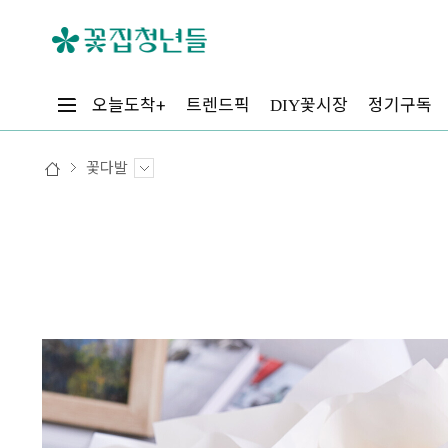
꽃시장
오늘도착+
트렌드픽
정기구독
DIY
꽃다발