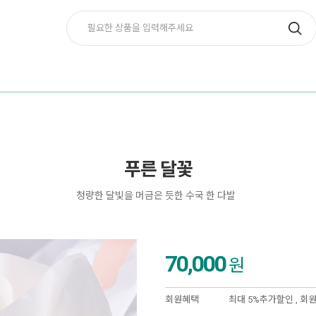
푸른 달꽃
청량한 달빛을 머금은 듯한 수국 한 다발
70,000
원
회원혜택
최대 5%추가할인 ,
회원