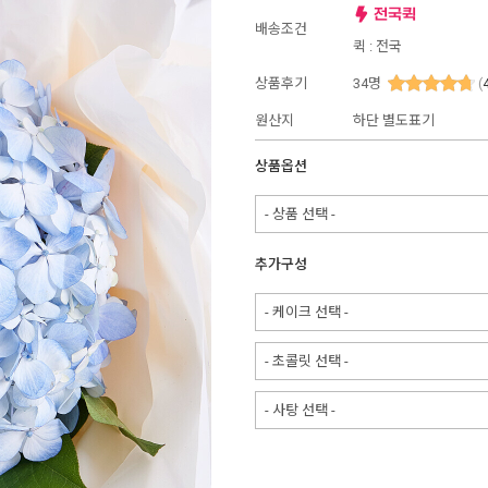
배송조건
퀵 : 전국
상품후기
34
명
(
원산지
하단 별도표기
상품옵션
- 상품 선택 -
추가구성
- 케이크 선택 -
- 초콜릿 선택 -
- 사탕 선택 -