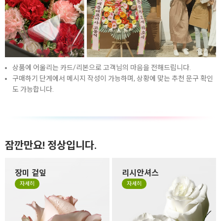
상품에 어울리는 카드/리본으로 고객님의 마음을 전해드립니다.
구매하기 단계에서 메시지 작성이 가능하며, 상황에 맞는 추천 문구 확인
도 가능합니다.
잠깐만요! 정상입니다.
장미 겉잎
리시안셔스
장미 겉잎이 쭈글거리거나 잎
리시안셔스는 꽃잎이 하늘거
자세히
자세히
의 색이 바랜 것은 시든게 아니
리는 얇은 잎들로 구성되어 있
라 꽃을 예쁜 형태로 싱싱하고
어서 소재 특성상 꽃 형태가 원
오랜 생명력을 유지하기 위해
형이 아닌 타원형으로 눌리거
떼지 않고 제작하는 경우가 있
나, 봉오리 형태가 찌그러져 있