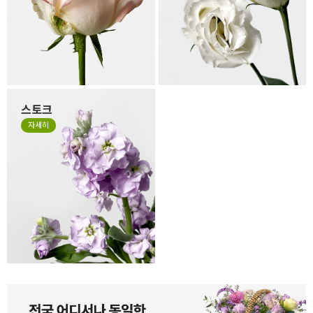
습니다. 만일 겉잎이 보기 싫으
을 수 있습니다. 살아있는 꽃의
시면 겉잎 부분만 살짝 떼어 주
자연스런 모습이니 그 모습도
세요.
사랑해 주세요.
스토크
계절꽃 소재로 잘 사용하는 스
자세히
토크는 얇고 작은 잎들이 줄줄
이 달려 있는 꽃으로 이러한 특
성 때문에 꽃의 형태가 일정하
지 않고, 말려져 있거나 쭈글거
리며 자유로운 형태가 있는 꽃
입니다. 스토크는 말라서 시들
거나 지저분한 꽃이 아니니 오
해하지 말아주세요.