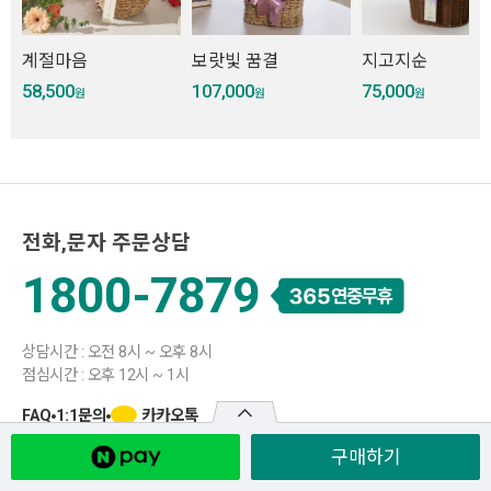
계절마음
보랏빛 꿈결
지고지순
58,500
107,000
75,000
원
원
원
전화,문자 주문상담
1800-7879
상담시간 : 오전 8시 ~ 오후 8시
점심시간 : 오후 12시 ~ 1시
카카오톡
FAQ
1:1문의
구매하기