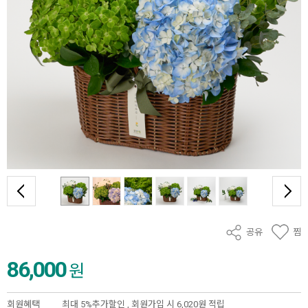
공유
찜
86,000
원
회원혜택
최대 5%추가할인 ,
회원가입 시 6,020원 적립