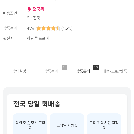
배송조건
퀵 : 전국
상품후기
45
명
(
4.5
/5)
원산지
하단 별도표기
45
13
상세설명
상품후기
상품문의
배송/교환/반품
전국 당일 퀵배송
당일 주문, 당일 도착
도착 희망 시간 지정
도착일 지정 O
O
O