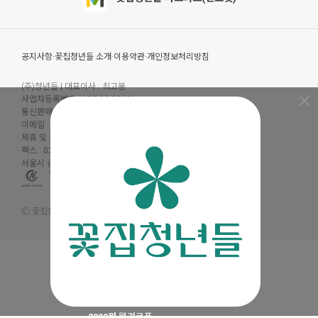
공지사항
·
꽃집청년들 소개
·
이용약관
·
개인정보처리방침
(주)청년들
|
대표이사 : 최고봉
사업자등록번호 : 105-88-00491
통신판매신고번호 : 2019-서울금천-0909
이메일 :
admin@mencoz.com
제휴 및 제안 :
partners@mencoz.com
팩스 : 02-6442-0106
서울시 금천구 디지털로 121, 에이스가산타워 301호, 302호
Ⓒ 꽃집청년들 All rights reserved.
2000원
웰컴쿠폰