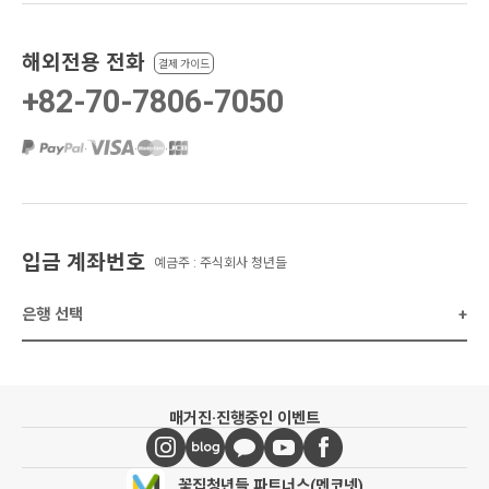
해외전용 전화
결제 가이드
+82-70-7806-7050
·
·
·
입금 계좌번호
예금주 : 주식회사 청년들
은행 선택
+
매거진
·
진행중인 이벤트
꽃집청년들 파트너스(멘코넷)