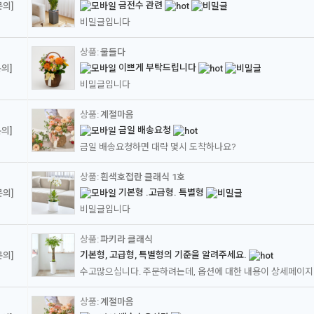
금전수 관련
문의]
비밀글입니다
물들다
이쁘게 부탁드립니다
의]
비밀글입니다
계절마음
금일 배송요청
의]
금일 배송요청하면 대략 몇시 도착하나요?
흰색호접란 클래식 1호
기본형 .고급형. 특별형
문의]
비밀글입니다
파키라 클래식
기본형, 고급형, 특별형의 기준을 알려주세요.
문의]
계절마음