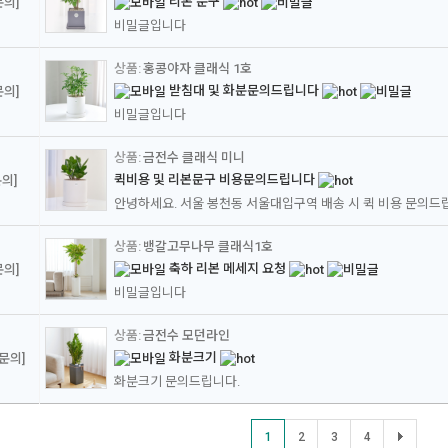
리본 문구
문의]
비밀글입니다
홍콩야자 클래식 1호
받침대 및 화분문의드립니다
문의]
비밀글입니다
금전수 클래식 미니
퀵비용 및 리본문구 비용문의드립니다
의]
뱅갈고무나무 클래식1호
축하 리본 메세지 요청
문의]
비밀글입니다
금전수 모던라인
화분크기
문의]
화분크기 문의드립니다.
1
2
3
4