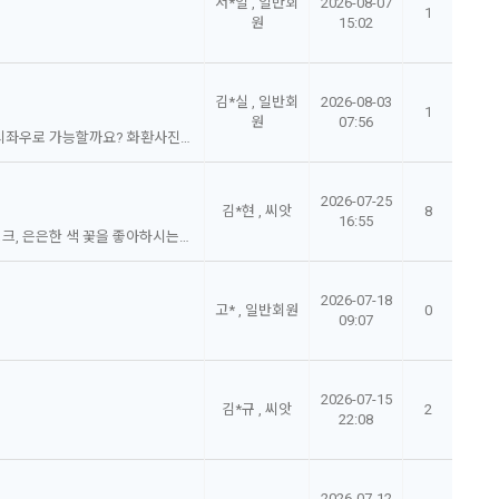
서*일 , 일반회
2026-08-07
1
원
15:02
김*실 , 일반회
2026-08-03
1
원
07:56
오늘 오전 배송요청했는데 혹시 몇시쯤 배송예정이실꺼요? 10시좌우로 가능할까요? 화환사진도 부탁드립니다 감사합니다~!
2026-07-25
김*현 , 씨앗
8
16:55
어머니 생신 기념으로 드릴 꽃다발입니다. 어머니께서 수국과 핑크, 은은한 색 꽃을 좋아하시는데 가능하면 싱싱한 꽃으로, 예쁜 컬러로 잘 부탁드립니다! 감사합니다.
2026-07-18
고* , 일반회원
0
09:07
2026-07-15
김*규 , 씨앗
2
22:08
2026-07-12