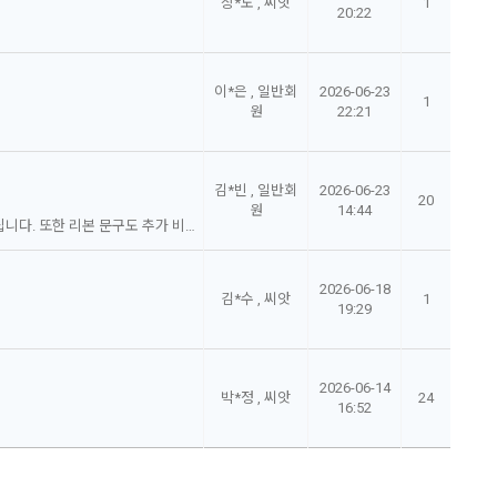
장*도 , 씨앗
1
20:22
이*은 , 일반회
2026-06-23
1
원
22:21
김*빈 , 일반회
2026-06-23
20
원
14:44
안녕하세요. 서울 봉천동 서울대입구역 배송 시 퀵 비용 문의드립니다. 또한 리본 문구도 추가 비용이 있는지 문의드립니다. 감사합니다.
2026-06-18
김*수 , 씨앗
1
19:29
2026-06-14
박*정 , 씨앗
24
16:52