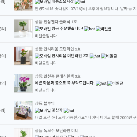
배송소요시간
의]
안녕하세요. 꽃다발이 07/16(목) 오후에 필요합니다. 날짜 등
인삼팬다 클래식 1호
방금 주문했습니다!
문의]
비밀글입니다
안시리움 모던라인 2호
안시리움 머던라인 2호
문의]
비밀글입니다
만천홍 클래식블랙 3호
예쁜 화분과 꽃으로 꼭 부탁드립니다.
문의]
비밀글입니다
블루밍
꽃상자
의]
내일 오전 9시 도착 가능한가요? 네이버 페이로 할때 2000원 
녹보수 모던라인 미니