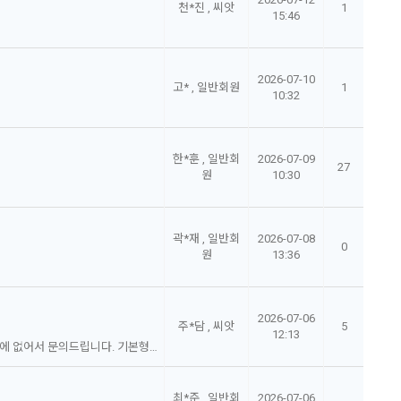
천*진 , 씨앗
1
15:46
2026-07-10
고* , 일반회원
1
10:32
한*훈 , 일반회
2026-07-09
27
원
10:30
곽*재 , 일반회
2026-07-08
0
원
13:36
2026-07-06
주*담 , 씨앗
5
12:13
수고많으십니다. 주문하려는데, 옵션에 대한 내용이 상세페이지에 없어서 문의드립니다. 기본형,고급형,특별형으로 옵션구분되어 있는데, 기준이 어떻게 되는지요?
최*준 , 일반회
2026-07-06