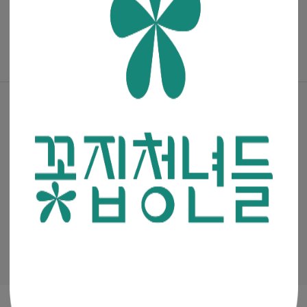
매거진
·
진행중인 이벤트
꽃집청년들 파트너스(멘코넷)
공지사항
·
꽃집청년들 소개
·
이용약관
·
개인정보처리방침
(주)청년들
|
대표이사 : 최고봉
사업자등록번호 : 105-88-00491
통신판매신고번호 : 2019-서울금천-0909
이메일 :
admin@mencoz.com
제휴 및 제안 :
partners@mencoz.com
팩스 : 02-6442-0106
서울시 금천구 디지털로 121, 에이스가산타워 301호, 302호
Ⓒ 꽃집청년들 All rights reserved.