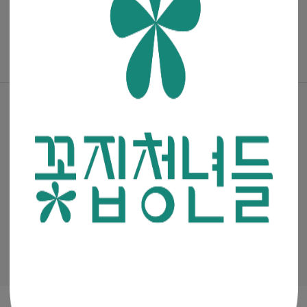
매거진
·
진행중인 이벤트
꽃집청년들 파트너스(멘코넷)
공지사항
·
꽃집청년들 소개
·
이용약관
·
개인정보처리방침
(주)청년들
|
대표이사 : 최고봉
사업자등록번호 : 105-88-00491
통신판매신고번호 : 2019-서울금천-0909
이메일 :
admin@mencoz.com
제휴 및 제안 :
partners@mencoz.com
팩스 : 02-6442-0106
서울시 금천구 디지털로 121, 에이스가산타워 301호, 302호
Ⓒ 꽃집청년들 All rights reserved.