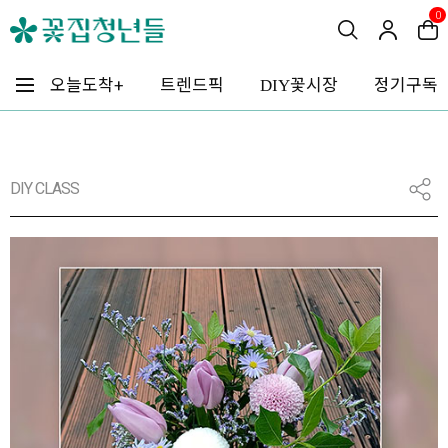
0
꽃시장
오늘도착+
트렌드픽
정기구독
DIY
DIY CLASS