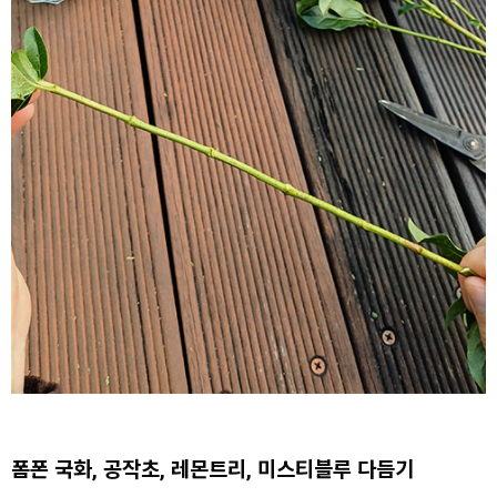
폼폰 국화, 공작초, 레몬트리, 미스티블루 다듬기