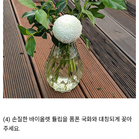
(4) 손질한 바이올렛 튤립을 폼폰 국화와 대칭되게 꽂아
주세요.