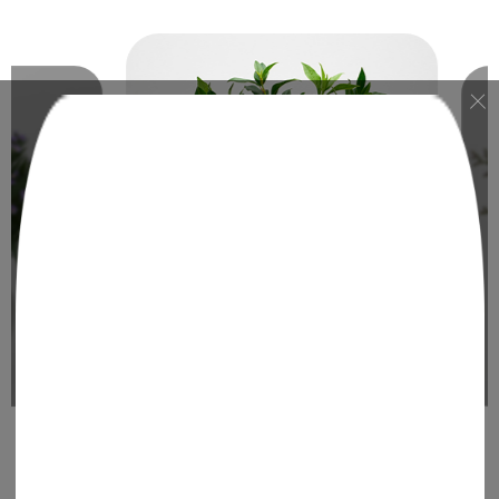
레몬트리
MIX 퐁퐁국화