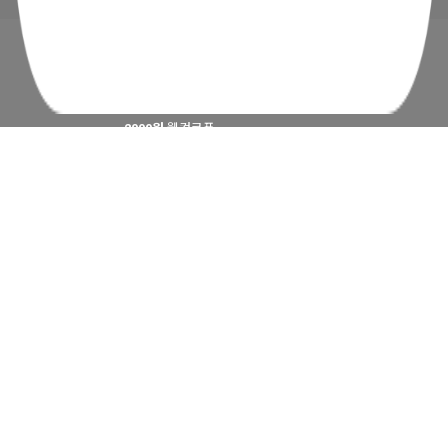
2000원
웰컴쿠폰
APP 첫구매 시 최대
4500원
지급 혜택