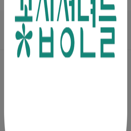
매거진
·
진행중인 이벤트
꽃집청년들 파트너스(멘코넷)
공지사항
·
꽃집청년들 소개
·
이용약관
·
개인정보처리방침
(주)청년들
|
대표이사 : 최고봉
사업자등록번호 : 105-88-00491
통신판매신고번호 : 2019-서울금천-0909
이메일 :
admin@mencoz.com
제휴 및 제안 :
partners@mencoz.com
팩스 : 02-6442-0106
서울시 금천구 디지털로 121, 에이스가산타워 301호, 302호
Ⓒ 꽃집청년들 All rights reserved.